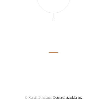
6
begabte Profis im Team
© Martin Bliedung |
Datenschutzerklärung