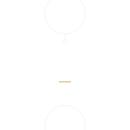
2
6
0
0
fertige Projekte und renovierte Häuser