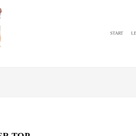
START
L
ER TOP